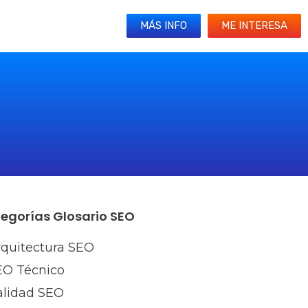
MÁS INFO
ME INTERESA
egorías Glosario SEO
rquitectura SEO
EO Técnico
alidad SEO