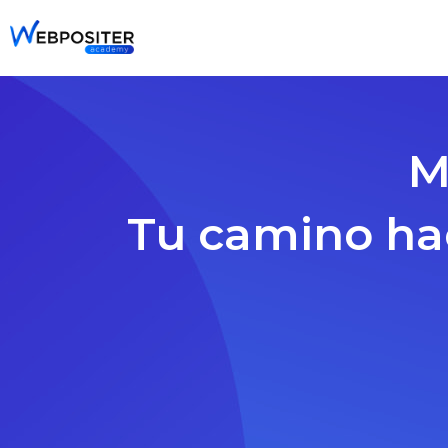
Ir
al
contenido
M
Tu camino hac