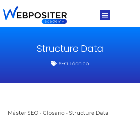
Ir
al
Menú
contenido
Structure Data
SEO Técnico
Máster SEO
-
Glosario
-
Structure Data