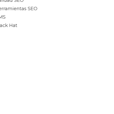
alidad SEO
erramientas SEO
MS
lack Hat