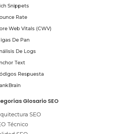
ich Snippets
ounce Rate
ore Web Vitals (CWV)
igas De Pan
nálisis De Logs
nchor Text
ódigos Respuesta
ankBrain
egorías Glosario SEO
rquitectura SEO
EO Técnico