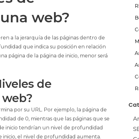
R
 una web?
B
C
ren a la jerarquía de las páginas dentro de
M
fundidad que indica su posición en relación
A
una página de la página de inicio, menor será
A
C
iveles de
R
a web?
Cat
rmina por su URL. Por ejemplo, la página de
A
undidad de 0, mientras que las páginas que se
de inicio tendrían un nivel de profundidad
S
 inicio, el nivel de profundidad aumenta.