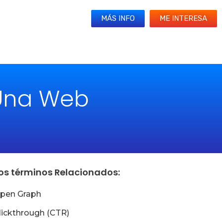
MÁS INFO
ME INTERESA
 Una Web
os términos Relacionados:
pen Graph
lickthrough (CTR)