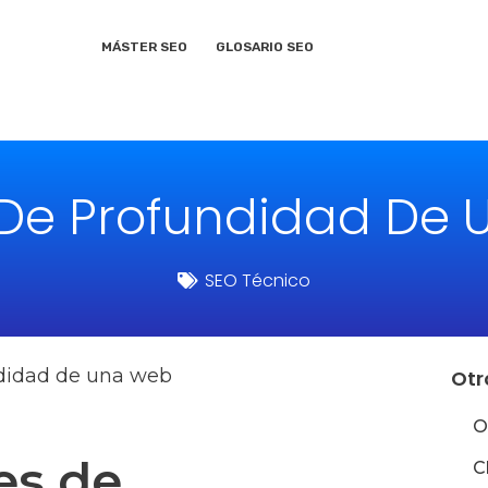
MÁSTER SEO
GLOSARIO SEO
 De Profundidad De
SEO Técnico
ndidad de una web
Otr
O
es de
C