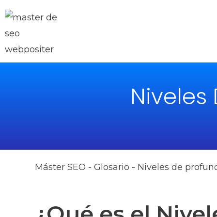
Ir
al
contenido
Niveles
Máster SEO
-
Glosario
-
Niveles de profu
¿Qué es el Nivel